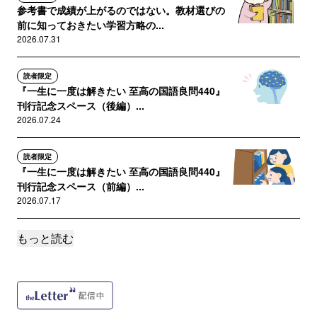
参考書で成績が上がるのではない。教材選びの
前に知っておきたい学習方略の...
2026.07.31
読者限定
『一生に一度は解きたい 至高の国語良問440』
刊行記念スペース（後編）...
2026.07.24
読者限定
『一生に一度は解きたい 至高の国語良問440』
刊行記念スペース（前編）...
2026.07.17
もっと読む
サポートメンバー限定
AI添削をお供につけて受験に立ち向かうという
新たな道
2026.07.07
誰でも