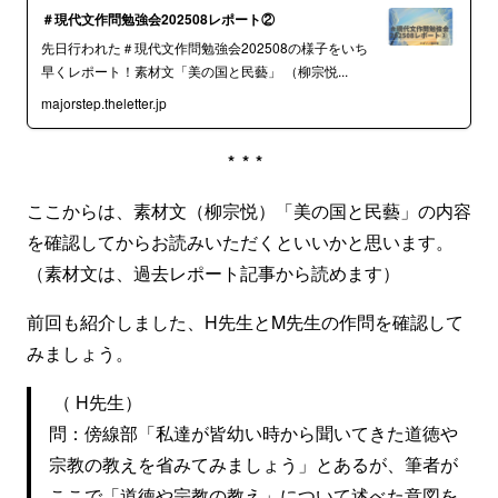
＃現代文作問勉強会202508レポート②
先日行われた＃現代文作問勉強会202508の様子をいち
早くレポート！素材文「美の国と民藝」 （柳宗悦...
majorstep.theletter.jp
***
ここからは、素材文（柳宗悦）「美の国と民藝」の内容
を確認してからお読みいただくといいかと思います。
（素材文は、過去レポート記事から読めます）
前回も紹介しました、H先生とM先生の作問を確認して
みましょう。
（ H先生）
問：傍線部「私達が皆幼い時から聞いてきた道徳や
宗教の教えを省みてみましょう」とあるが、筆者が
ここで「道徳や宗教の教え」について述べた意図を