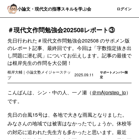
小論文・現代文の指導スキルを学ぶ会
登録
ログイン
＃現代文作問勉強会202508レポート③
先日行われた＃現代文作問勉強会202508 のサポメン版
のレポート記事、最終回です。今回は「字数指定抜き出
し問題に潜む罠」についてお伝えします。記事の最後で
は根岸先生の作問を大公開！
根岸大輔｜小論文塾メイジャーステッ
サポートメンバー限
2025.09.11
プ
定
こんばんは、シン・中の人、一ノ瀬（
＠mAjorstep_jp
）
です。
先日の台風15号は、各地で大きな雨風となりました。
みなさんの地域では被害はなかったでしょうか。休校等
の対応に追われた先生方も多かったと思います。最近